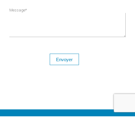
Message*
2022
EntropikDigital
Plan du Site
Mentions Légale