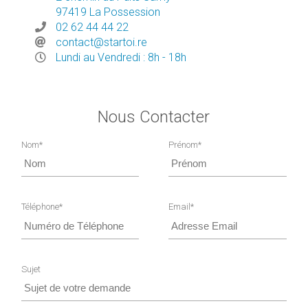
97419 La Possession
02 62 44 44 22
noc
@tcat
trats
er.io
Lundi au Vendredi : 8h - 18h
Nous Contacter
Nom*
Prénom*
Téléphone*
Email*
Sujet